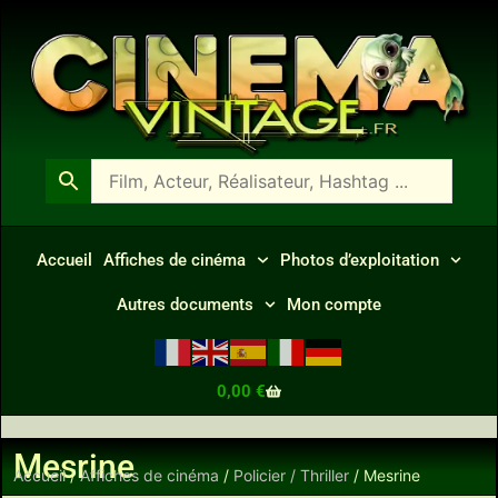
Accueil
Affiches de cinéma
Photos d’exploitation
Autres documents
Mon compte
0,00
€
Mesrine
Accueil
/
Affiches de cinéma
/
Policier / Thriller
/ Mesrine