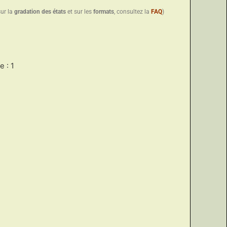
sur la
gradation des états
et sur les
formats
, consultez la
FAQ
)
 : 1