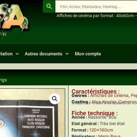
Affiches de cinéma par format :
40x60cm
tation
Autres documents
Mon compte
ings
Caractéristiques :
Genres :
Affiches de cinéma
,
Pe
Casting :
Alice Kessler
,
Cameron 
(Cliquez sur le
nom d’un acteur
pour obte
Fiche technique :
Année :
Ressortie '80s
Etat général :
Très bel état
Format :
120x160cm
Réalisateur :
Mario Bava