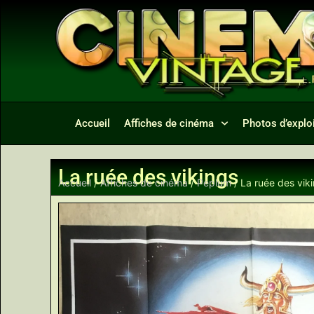
Accueil
Affiches de cinéma
Photos d’exploi
La ruée des vikings
Accueil
/
Affiches de cinéma
/
Peplum
/ La ruée des vik