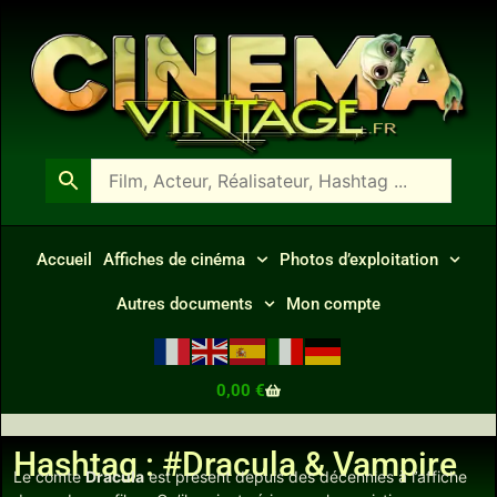
Accueil
Affiches de cinéma
Photos d’exploitation
Autres documents
Mon compte
0,00
€
Hashtag : #Dracula & Vampire
Le comte
Dracula
est présent depuis des décennies à l’affiche