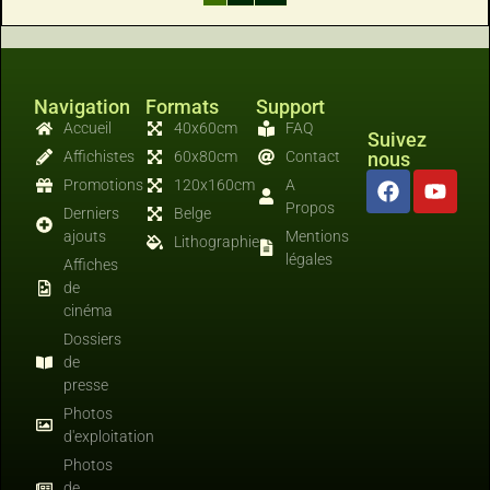
Navigation
Formats
Support
Accueil
40x60cm
FAQ
Suivez
Affichistes
60x80cm
Contact
nous
Promotions
120x160cm
A
Propos
Derniers
Belge
ajouts
Mentions
Lithographies
légales
Affiches
de
cinéma
Dossiers
de
presse
Photos
d'exploitation
Photos
de