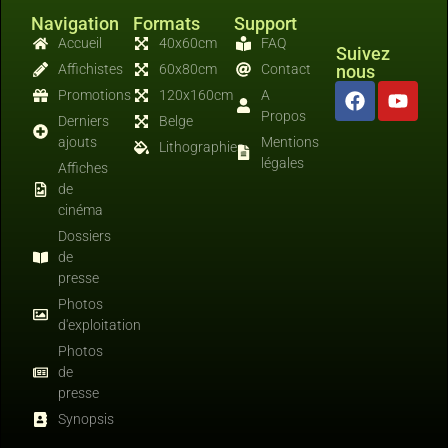
Navigation
Formats
Support
Accueil
40x60cm
FAQ
Suivez
Affichistes
60x80cm
Contact
nous
Promotions
120x160cm
A
Propos
Derniers
Belge
ajouts
Mentions
Lithographies
légales
Affiches
de
cinéma
Dossiers
de
presse
Photos
d'exploitation
Photos
de
presse
Synopsis