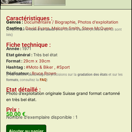
Caractéristiques :
Genres :
Documentaire / Biographie
,
Photos d'exploitation
Casting :
David Evans
,
Malcolm Smith
,
Steve McQueen
(Cliquez sur le
nom d’un acteur
pour obtenir d’autres produits qui lui sont
liés)
Fiche technique :
Année :
1971
Etat général :
Très bel état
Format :
29cm x 39cm
Hashtag :
#Moto & Biker
, #Sport
Réalisateur :
Bruce Brown
(Pour obtenir davantage de précisions sur la
gradation des états
et sur les
formats
, consultez la
FAQ
)
Etat détaillé :
Photo d’exploitation originale Suisse grand format cartonné
en très bel état.
Prix :
50,00
€
Nombre d'exemplaire disponible : 1
Ajouter au panier