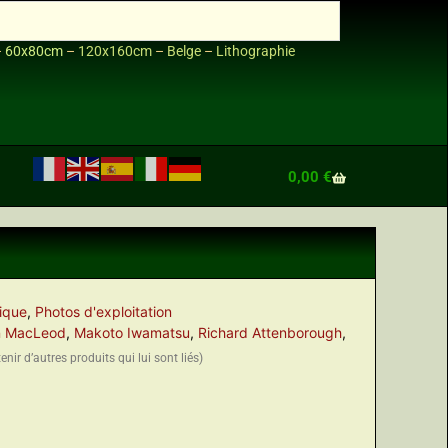
–
60x80cm
–
120x160cm
–
Belge
–
Lithographie
0,00
€
rique
,
Photos d'exploitation
n MacLeod
,
Makoto Iwamatsu
,
Richard Attenborough
,
nir d’autres produits qui lui sont liés)