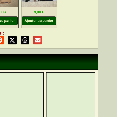
,00
€
9,00
€
au panier
Ajouter au panier
 :