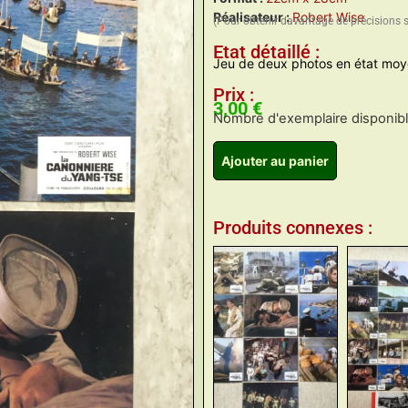
Réalisateur :
Robert Wise
(Pour obtenir davantage de précisions 
Etat détaillé :
Jeu de deux photos en état moy
Prix :
3,00
€
Nombre d'exemplaire disponible
Ajouter au panier
Produits connexes :