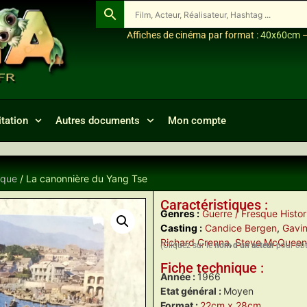
Affiches de cinéma par format :
40x60cm
tation
Autres documents
Mon compte
ique
/ La canonnière du Yang Tse
Caractéristiques :
Genres :
Guerre / Fresque Histo
Casting :
Candice Bergen
,
Gavi
Richard Crenna
,
Steve McQueen
(Cliquez sur le
nom d’un acteur
pour obte
Fiche technique :
Année :
1966
Etat général :
Moyen
Format :
22cm x 28cm