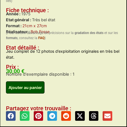
liés)
Fiche technique :
Année :
1975
Etat général :
Très bel état
Format :
21cm x 27cm
Réalisateur :
Bob Fosse
(Pour obtenir davantage de précisions sur la
gradation des états
et sur les
formats
, consultez la
FAQ
)
Etat détaillé :
Jeu complet de 12 photos d’exploitation originales en très bel
état.
Prix :
30,00
€
Nombre d'exemplaire disponible : 1
Ajouter au panier
Partagez votre trouvaille :