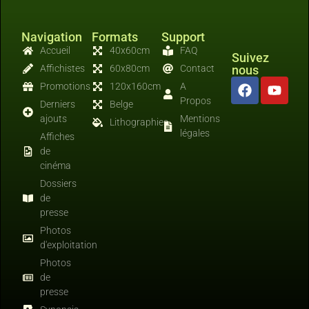
Navigation
Formats
Support
Accueil
40x60cm
FAQ
Suivez
Affichistes
60x80cm
Contact
nous
Promotions
120x160cm
A
Propos
Derniers
Belge
ajouts
Mentions
Lithographies
légales
Affiches
de
cinéma
Dossiers
de
presse
Photos
d'exploitation
Photos
de
presse