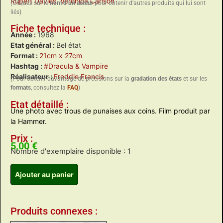
Rupert Davies
,
Veronica Carlson
(Cliquez sur le
nom d’un acteur
pour obtenir d’autres produits qui lui sont
liés)
Fiche technique :
Année :
1968
Etat général :
Bel état
Format :
21cm x 27cm
Hashtag :
#Dracula & Vampire
Réalisateur :
Freddie Francis
(Pour obtenir davantage de précisions sur la
gradation des états
et sur les
formats
, consultez la
FAQ
)
Etat détaillé :
Une photo avec trous de punaises aux coins. Film produit par
la Hammer.
Prix :
5,00
€
Nombre d'exemplaire disponible : 1
Ajouter au panier
Produits connexes :