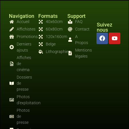
Navigation
Formats
Support
Accueil
40x60cm
FAQ
Suivez
Affichistes
60x80cm
Contact
nous
Promotions
120x160cm
A
Propos
Derniers
Belge
ajouts
Mentions
Lithographies
légales
Affiches
de
cinéma
Dossiers
de
presse
Photos
d'exploitation
Photos
de
presse