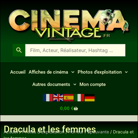
Accueil
Affiches de cinéma
Photos d’exploitation
Autres documents
Mon compte
0,00
€
Dracula et les femmes
Accueil
/
Photos d'exploitation
/
Horreur / Epouvante
/ Dracula et