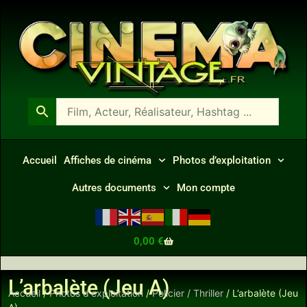
Accueil
Affiches de cinéma
Photos d’exploitation
Autres documents
Mon compte
0,00
€
L’arbalète (Jeu A)
Accueil
/
Photos d'exploitation
/
Policier / Thriller
/ L’arbalète (Jeu