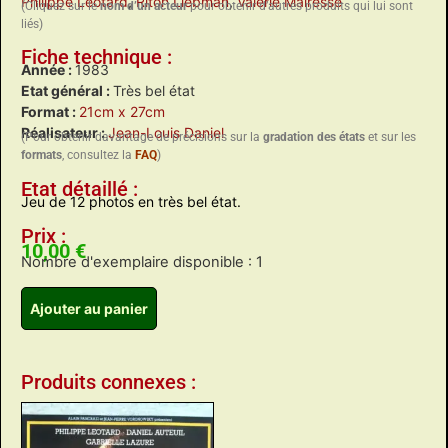
Philippe Léotard
,
Riton Liebman
,
Valérie Mairesse
(Cliquez sur le
nom d’un acteur
pour obtenir d’autres produits qui lui sont
liés)
Fiche technique :
Année :
1983
Etat général :
Très bel état
Format :
21cm x 27cm
Réalisateur :
Jean-Louis Daniel
(Pour obtenir davantage de précisions sur la
gradation des états
et sur les
formats
, consultez la
FAQ
)
Etat détaillé :
Jeu de 12 photos en très bel état.
Prix :
10,00
€
Nombre d'exemplaire disponible : 1
Ajouter au panier
Produits connexes :