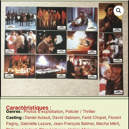
Caractéristiques :
Genres :
Photos d'exploitation
,
Policier / Thriller
Casting :
Daniel Auteuil
,
David Gabison
,
Farid Chopel
,
Florent
Pagny
,
Gabrielle Lazure
,
Jean-François Balmer
,
Macha Méril
,