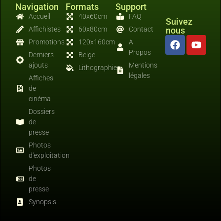
Navigation
Formats
Support
Accueil
40x60cm
FAQ
Suivez
Affichistes
60x80cm
Contact
nous
Promotions
120x160cm
A
Propos
Derniers
Belge
ajouts
Mentions
Lithographies
légales
Affiches
de
cinéma
Dossiers
de
presse
Photos
d'exploitation
Photos
de
presse
Synopsis