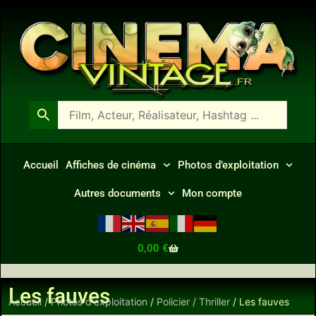
Accueil
Affiches de cinéma
Photos d’exploitation
Autres documents
Mon compte
0,00
€
Les fauves
Accueil
/
Photos d'exploitation
/
Policier / Thriller
/ Les fauves