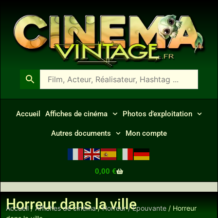
Accueil
Affiches de cinéma
Photos d’exploitation
Autres documents
Mon compte
0,00
€
Horreur dans la ville
Accueil
/
Affiches de cinéma
/
Horreur / Epouvante
/ Horreur