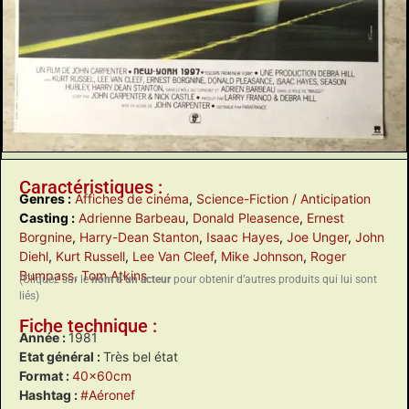
Caractéristiques :
Genres :
Affiches de cinéma
,
Science-Fiction / Anticipation
Casting :
Adrienne Barbeau
,
Donald Pleasence
,
Ernest
Borgnine
,
Harry-Dean Stanton
,
Isaac Hayes
,
Joe Unger
,
John
Diehl
,
Kurt Russell
,
Lee Van Cleef
,
Mike Johnson
,
Roger
Bumpass
,
Tom Atkins
(Cliquez sur le
nom d’un acteur
pour obtenir d’autres produits qui lui sont
liés)
Fiche technique :
Année :
1981
Etat général :
Très bel état
Format :
40x60cm
Hashtag :
#Aéronef