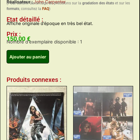
Réalisateur :
John Carpenter
(Pour obtenir davantage de précisions sur la
gradation des états
et sur les
formats
, consultez la
FAQ
)
Etat détaillé :
Affiche originale d’époque en très bel état.
Prix :
150,00
€
Nombre d'exemplaire disponible : 1
Ajouter au panier
Produits connexes :