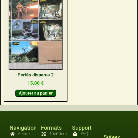
Portés disparus 2
15,00
€
Ajouter au panier
Navigation
Formats
Support
Accueil
40x60cm
FAQ
Suivez