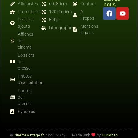
Affichistes
60x80cm
Contact
nous
Promotions
120x160cm
A
Propos
Derniers
Belge
ajouts
Mentions
Lithographies
légales
Affiches
de
cinéma
Dossiers
de
presse
Photos
d'exploitation
Photos
de
presse
Synopsis
©
CinemaVintage.fr
2023 - 2026.
Made with
by
HuriKhan