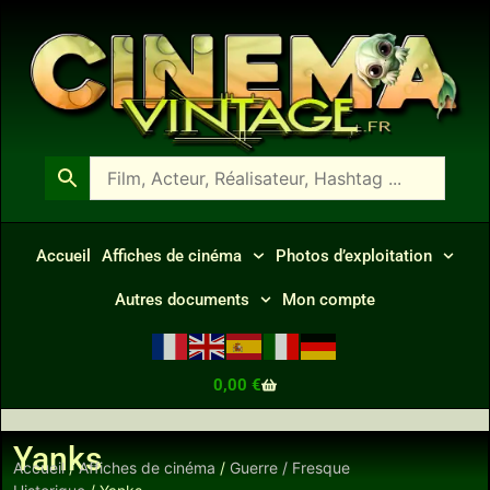
Accueil
Affiches de cinéma
Photos d’exploitation
Autres documents
Mon compte
0,00
€
Yanks
Accueil
/
Affiches de cinéma
/
Guerre / Fresque