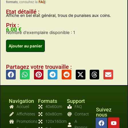
formats
, consultez la
FAQ
)
Etat détaillé :
Affiche en bel état général, trous de punaises aux coins.
Prix :
6,00
€
Nombre d'exemplaire disponible : 1
Ajouter au panier
Partagez votre trouvaille :
Navigation
Formats
Support
Accueil
40x60cm
FAQ
Suivez
Affichistes
60x80cm
Contact
nous
Promotions
120x160cm
A
Propos