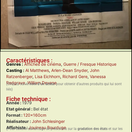
Caractéristiques :
Genres :
Affiches de cinéma
,
Guerre / Fresque Historique
Casting :
Al Matthews
,
Arlen-Dean Snyder
,
John
Ratzenberger
,
Lisa Eichhorn
,
Richard Gere
,
Vanessa
Redgrave
,
William Devane
(Cliquez sur le
nom d’un acteur
pour obtenir d’autres produits qui lui sont
liés)
Fiche technique :
Année :
1979
Etat général :
Bel état
Format :
120x160cm
Réalisateur :
John Schlesinger
Affichiste :
Jouineau Bourduge
(Pour obtenir davantage de précisions sur la
gradation des états
et sur les