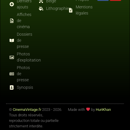
Derniers
Belge
ajouts
Mentions
Lithographies
légales
Affiches
de
cinéma
Dossiers
de
presse
Photos
d'exploitation
Photos
de
presse
Synopsis
©
CinemaVintage.fr
2023 - 2026.
Made with
by
HuriKhan
Tous droits réservés,
reproduction totale ou partielle
strictement interdite.