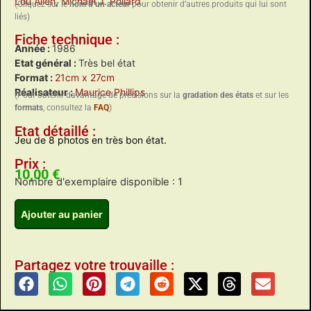
Lou Allen
,
Michael J. Pollard
(Cliquez sur le
nom d’un acteur
pour obtenir d’autres produits qui lui sont
liés)
Fiche technique :
Année :
1986
Etat général :
Très bel état
Format :
21cm x 27cm
Réalisateur :
Maurice Phillips
(Pour obtenir davantage de précisions sur la
gradation des états
et sur les
formats
, consultez la
FAQ
)
Etat détaillé :
Jeu de 8 photos en très bon état.
Prix :
10,00
€
Nombre d'exemplaire disponible : 1
Ajouter au panier
Partagez votre trouvaille :