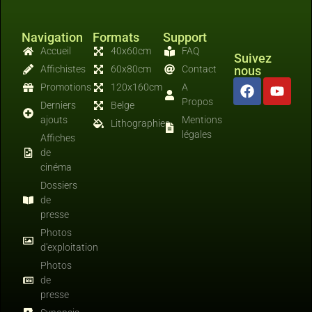
Navigation
Formats
Support
Accueil
40x60cm
FAQ
Suivez
Affichistes
60x80cm
Contact
nous
Promotions
120x160cm
A
Propos
Derniers
Belge
ajouts
Mentions
Lithographies
légales
Affiches
de
cinéma
Dossiers
de
presse
Photos
d'exploitation
Photos
de
presse