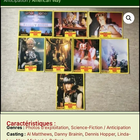
Anticipation
/ American Way
Caractéristiques :
Genres :
Photos d'exploitation
,
Science-Fiction / Anticipation
Casting :
Al Matthews
,
Danny Brainin
,
Dennis Hopper
,
Linda-