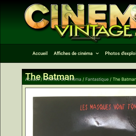
Accueil
Affiches de cinéma
Photos d’exploi
The Batman
Accueil
/
Affiches de cinéma
/
Fantastique
/ The Batma