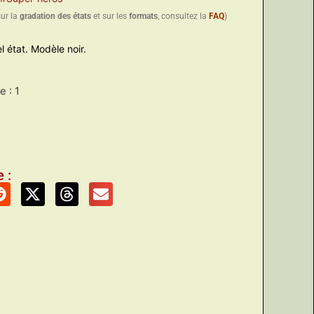
sur la
gradation des états
et sur les
formats
, consultez la
FAQ
)
l état. Modèle noir.
 : 1
 :