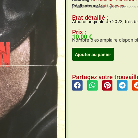
Réalisateur :
Matt Reeves
(Pour obtenir davantage de précisions 
Etat détaillé :
Affiche originale de 2022, très be
Prix :
10,00
€
Nombre d'exemplaire disponible
Ajouter au panier
Partagez votre trouvaille