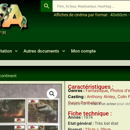
Affiches de cinéma par format :
40x60cm
tation
Autres documents
Mon compte
continent
Caractéristiques :
Genres :
Fantastique
,
Photos d'e
Casting :
Anthony AInley
,
Colin F
Susan Penhaligon
(Cliquez sur le
nom d’un acteur
pour obte
Fiche technique :
Année :
1974
Etat général :
Très bel état
Format :
23cm x 29cm