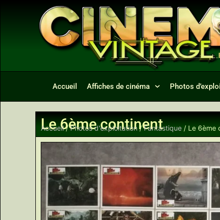
Accueil
Affiches de cinéma
Photos d’exploi
Le 6ème continent
Accueil
/
Photos d'exploitation
/
Fantastique
/ Le 6ème 