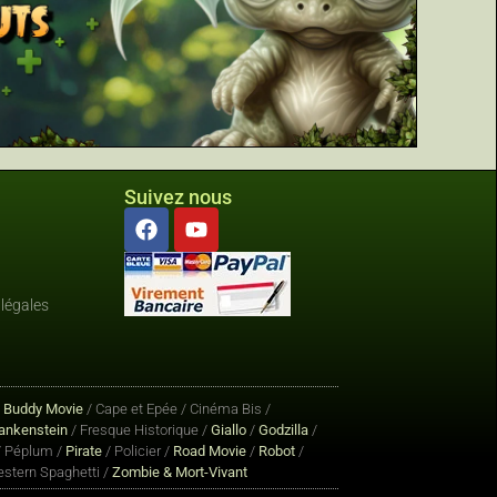
Suivez nous
légales
/
Buddy Movie
/ Cape et Epée / Cinéma Bis /
ankenstein
/ Fresque Historique /
Giallo
/
Godzilla
/
 Péplum /
Pirate
/ Policier /
Road Movie
/
Robot
/
stern Spaghetti /
Zombie & Mort-Vivant