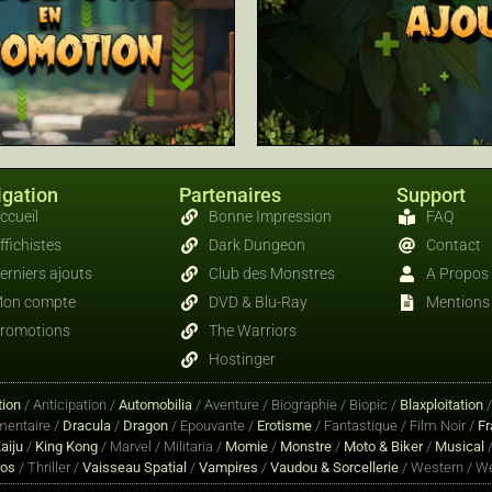
gation
Partenaires
Support
ccueil
Bonne Impression
FAQ
ffichistes
Dark Dungeon
Contact
erniers ajouts
Club des Monstres
A Propos
on compte
DVD & Blu-Ray
Mentions 
romotions
The Warriors
Hostinger
ion
/ Anticipation /
Automobilia
/ Aventure / Biographie / Biopic /
Blaxploitation
entaire /
Dracula
/
Dragon
/ Epouvante /
Erotisme
/ Fantastique / Film Noir /
Fr
aiju
/
King Kong
/ Marvel / Militaria /
Momie
/
Monstre
/
Moto & Biker
/
Musical
/
ros
/ Thriller /
Vaisseau Spatial
/
Vampires
/
Vaudou & Sorcellerie
/ Western / We