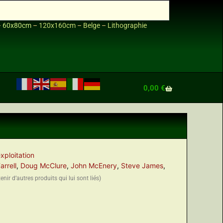
–
60x80cm
–
120x160cm
–
Belge
–
Lithographie
0,00
€
xploitation
arrell
,
Doug McClure
,
John McEnery
,
Steve James
,
nir d’autres produits qui lui sont liés)