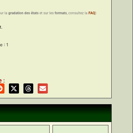
sur la
gradation des états
et sur les
formats
, consultez la
FAQ
)
t.
 : 1
 :