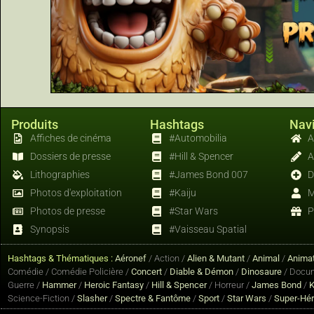
Produits
Hashtags
Navi
Affiches de cinéma
#Automobilia
A
Dossiers de presse
#Hill & Spencer
A
Lithographies
#James Bond 007
D
Photos d'exploitation
#Kaiju
M
Photos de presse
#Star Wars
P
Synopsis
#Vaisseau Spatial
Hashtags & Thématiques :
Aéronef
/ Action /
Alien & Mutant
/
Animal
/
Animat
Comédie / Comédie Policière /
Concert
/
Diable & Démon
/
Dinosaure
/ Docum
Guerre /
Hammer
/
Heroic Fantasy
/
Hill & Spencer
/ Horreur /
James Bond
/
K
Science-Fiction /
Slasher
/
Spectre & Fantôme
/
Sport
/
Star Wars
/
Super-Hé