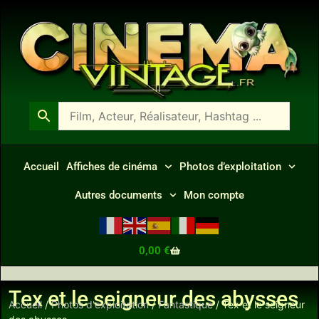
Accueil
Affiches de cinéma
Photos d’exploitation
Autres documents
Mon compte
0,00
€
Tex et le seigneur des abysses
Accueil
/
Photos d'exploitation
/
Fantastique
/ Tex et le seigneur