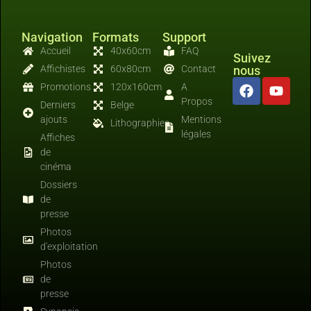
Navigation
Formats
Support
Accueil
40x60cm
FAQ
Suivez
Affichistes
60x80cm
Contact
nous
Promotions
120x160cm
A
Propos
Derniers
Belge
ajouts
Mentions
Lithographies
légales
Affiches
de
cinéma
Dossiers
de
presse
Photos
d'exploitation
Photos
de
presse