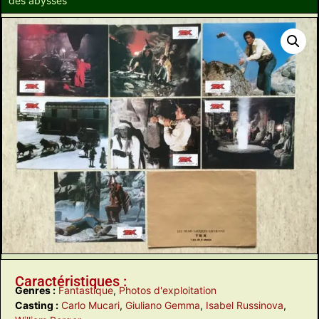
des abysses
Caractéristiques :
Genres :
Fantastique
,
Photos d'exploitation
Casting :
Carlo Mucari
,
Giuliano Gemma
,
Isabel Russinova
,