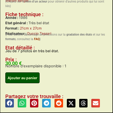
William Berger
(Cliquez sur le
nom d’un acteur
pour obtenir d’autres produits qui lui sont
liés)
Fiche technique :
Année :
1986
Etat général :
Très bel état
Format :
21cm x 27cm
Réalisateur :
Duccio Tessari
(Pour obtenir davantage de précisions sur la
gradation des états
et sur les
formats
, consultez la
FAQ
)
Etat détaillé :
Jeu de 7 photos en très bel état.
Prix :
30,00
€
Nombre d'exemplaire disponible : 1
Ajouter au panier
Partagez votre trouvaille :