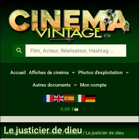
Accueil
Affiches de cinéma
Photos d’exploitation
Autres documents
Mon compte
0,00
€
Le justicier de dieu
Accueil
/
Affiches de cinéma
/
Western
/ Le justicier de dieu