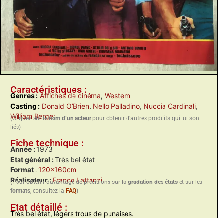
Caractéristiques :
Genres :
Affiches de cinéma
,
Western
Casting :
Donald O’Brien
,
Nello Palladino
,
Nuccia Cardinali
,
William Berger
(Cliquez sur le
nom d’un acteur
pour obtenir d’autres produits qui lui sont
liés)
Fiche technique :
Année :
1973
Etat général :
Très bel état
Format :
120x160cm
Réalisateur :
Franco Lattanzi
(Pour obtenir davantage de précisions sur la
gradation des états
et sur les
formats
, consultez la
FAQ
)
Etat détaillé :
Très bel état, légers trous de punaises.