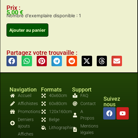
Prix :
5,00
€
Nombre d'exemplaire disponible : 1
Ajouter au panier
Partagez votre trouvaille :
Navigation
Formats
Support
Accueil
40x60cm
FAQ
Suivez
Affichistes
60x80cm
Contact
nous
Promotions
120x160cm
A
Propos
Derniers
Belge
ajouts
Mentions
Lithographies
légales
Affiches