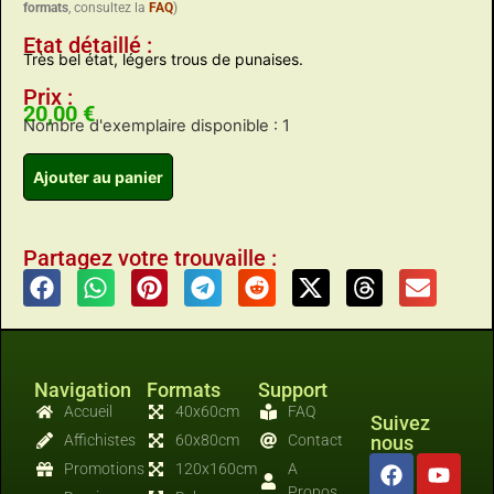
formats
, consultez la
FAQ
)
Etat détaillé :
Très bel état, légers trous de punaises.
Prix :
20,00
€
Nombre d'exemplaire disponible : 1
Ajouter au panier
Partagez votre trouvaille :
Navigation
Formats
Support
Accueil
40x60cm
FAQ
Suivez
Affichistes
60x80cm
Contact
nous
Promotions
120x160cm
A
Propos