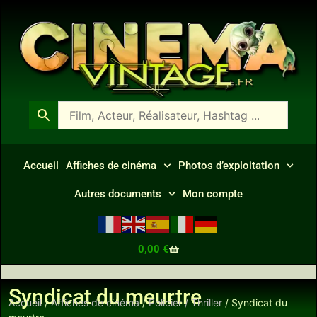
Accueil
Affiches de cinéma
Photos d’exploitation
Autres documents
Mon compte
0,00
€
Syndicat du meurtre
Accueil
/
Affiches de cinéma
/
Policier / Thriller
/ Syndicat du