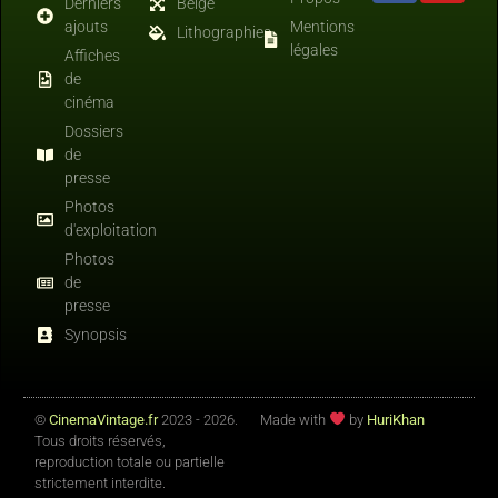
Derniers
Belge
ajouts
Mentions
Lithographies
légales
Affiches
de
cinéma
Dossiers
de
presse
Photos
d'exploitation
Photos
de
presse
Synopsis
©
CinemaVintage.fr
2023 - 2026.
Made with
by
HuriKhan
Tous droits réservés,
reproduction totale ou partielle
strictement interdite.