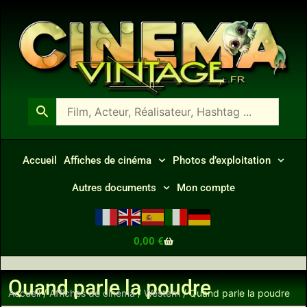
Accueil
Affiches de cinéma
Photos d’exploitation
Autres documents
Mon compte
0,00
€
Quand parle la poudre
Accueil
/
Affiches de cinéma
/
Western
/ Quand parle la poudre