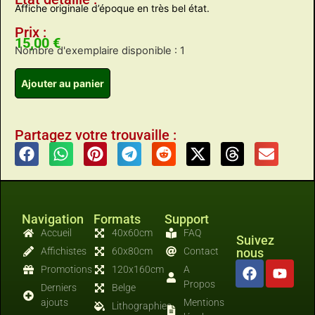
Affiche originale d’époque en très bel état.
Prix :
15,00
€
Nombre d'exemplaire disponible : 1
Ajouter au panier
Partagez votre trouvaille :
Navigation
Formats
Support
Accueil
40x60cm
FAQ
Suivez
Affichistes
60x80cm
Contact
nous
Promotions
120x160cm
A
Propos
Derniers
Belge
ajouts
Mentions
Lithographies