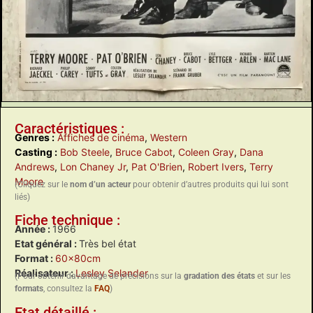
Caractéristiques :
Genres :
Affiches de cinéma
,
Western
Casting :
Bob Steele
,
Bruce Cabot
,
Coleen Gray
,
Dana
Andrews
,
Lon Chaney Jr
,
Pat O'Brien
,
Robert Ivers
,
Terry
Moore
(Cliquez sur le
nom d’un acteur
pour obtenir d’autres produits qui lui sont
liés)
Fiche technique :
Année :
1966
Etat général :
Très bel état
Format :
60x80cm
Réalisateur :
Lesley Selander
(Pour obtenir davantage de précisions sur la
gradation des états
et sur les
formats
, consultez la
FAQ
)
Etat détaillé :