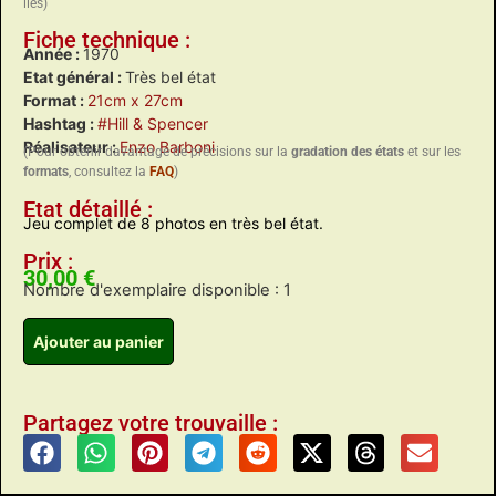
liés)
Fiche technique :
Année :
1970
Etat général :
Très bel état
Format :
21cm x 27cm
Hashtag :
#Hill & Spencer
Réalisateur :
Enzo Barboni
(Pour obtenir davantage de précisions sur la
gradation des états
et sur les
formats
, consultez la
FAQ
)
Etat détaillé :
Jeu complet de 8 photos en très bel état.
Prix :
30,00
€
Nombre d'exemplaire disponible : 1
Ajouter au panier
Partagez votre trouvaille :