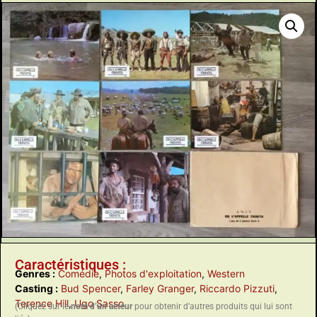
Caractéristiques :
Genres :
Comédie
,
Photos d'exploitation
,
Western
Casting :
Bud Spencer
,
Farley Granger
,
Riccardo Pizzuti
,
Terence Hill
,
Ugo Sasso
(Cliquez sur le
nom d’un acteur
pour obtenir d’autres produits qui lui sont