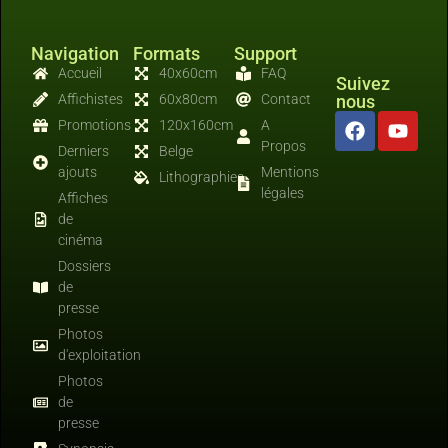
Navigation
Formats
Support
Accueil
40x60cm
FAQ
Suivez
Affichistes
60x80cm
Contact
nous
Promotions
120x160cm
A
Propos
Derniers
Belge
ajouts
Mentions
Lithographies
légales
Affiches
de
cinéma
Dossiers
de
presse
Photos
d'exploitation
Photos
de
presse