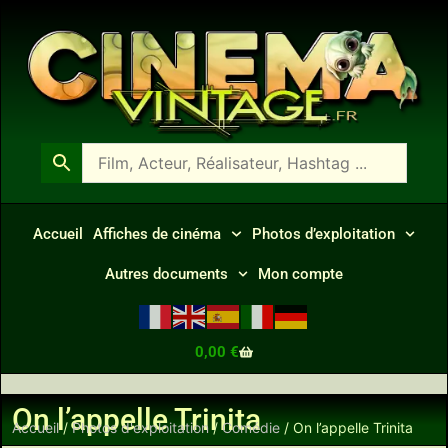
Accueil
Affiches de cinéma
Photos d’exploitation
Autres documents
Mon compte
0,00
€
On l’appelle Trinita
Accueil
/
Photos d'exploitation
/
Comédie
/ On l’appelle Trinita