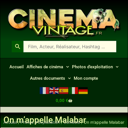
Accueil
Affiches de cinéma
Photos d’exploitation
Autres documents
Mon compte
0,00
€
On m’appelle Malabar
Accueil
/
Photos d'exploitation
/
Comédie
/ On m’appelle Malabar