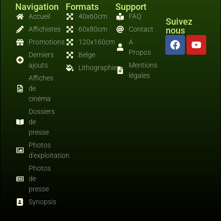
Navigation
Formats
Support
Accueil
40x60cm
FAQ
Suivez
Affichistes
60x80cm
Contact
nous
Promotions
120x160cm
A
Propos
Derniers
Belge
ajouts
Mentions
Lithographies
légales
Affiches
de
cinéma
Dossiers
de
presse
Photos
d'exploitation
Photos
de
presse
Synopsis