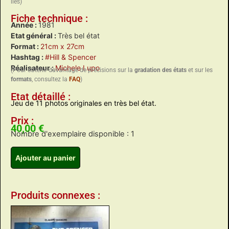
liés)
Fiche technique :
Année :
1981
Etat général :
Très bel état
Format :
21cm x 27cm
Hashtag :
#Hill & Spencer
Réalisateur :
Michele Lupo
(Pour obtenir davantage de précisions sur la
gradation des états
et sur les
formats
, consultez la
FAQ
)
Etat détaillé :
Jeu de 11 photos originales en très bel état.
Prix :
40,00
€
Nombre d'exemplaire disponible : 1
Ajouter au panier
Produits connexes :