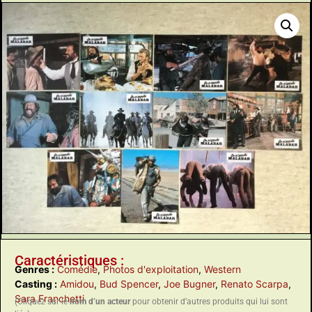
Caractéristiques :
Genres :
Comédie
,
Photos d'exploitation
,
Western
Casting :
Amidou
,
Bud Spencer
,
Joe Bugner
,
Renato Scarpa
,
Sara Franchetti
(Cliquez sur le
nom d’un acteur
pour obtenir d’autres produits qui lui sont