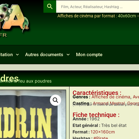
Affiches de cinéma par format :
40x60cm
tation
Autres documents
Mon compte
udres
in met le feu aux poudres
Caractéristiques :
Genres :
Affiches de cinéma
,
Ave
Casting :
Armand Mestral
,
Georg
(Cliquez sur le
nom d’un acteur
pour obte
Fiche technique :
Année :
1962
Etat général :
Très bel état
Format :
120x160cm
Hashtag :
#Pirate