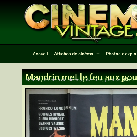
Accueil
Affiches de cinéma
Photos d’exploi
Mandrin met le feu aux po
Accueil
/
Affiches de cinéma
/
Aventure / Action
/ Mandr