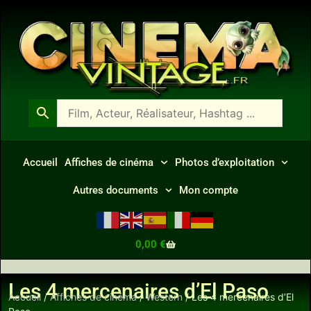
Accueil
Affiches de cinéma
Photos d’exploitation
Autres documents
Mon compte
0,00
€
Les 4 mercenaires d’El Paso
Accueil
/
Affiches de cinéma
/
Western
/ Les 4 mercenaires d’El