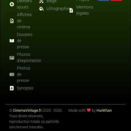
Derniers
Belge
ajouts
Mentions
Lithographies
légales
Affiches
de
cinéma
Dossiers
de
presse
Photos
d'exploitation
Photos
de
presse
Synopsis
©
CinemaVintage.fr
2023 - 2026.
Made with
by
HuriKhan
Tous droits réservés,
reproduction totale ou partielle
strictement interdite.