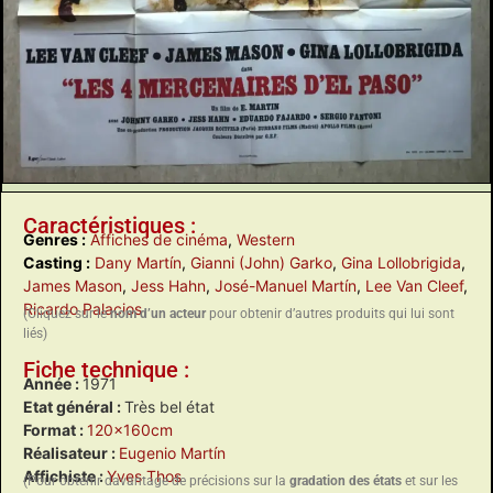
Caractéristiques :
Genres :
Affiches de cinéma
,
Western
Casting :
Dany Martín
,
Gianni (John) Garko
,
Gina Lollobrigida
,
James Mason
,
Jess Hahn
,
José-Manuel Martín
,
Lee Van Cleef
,
Ricardo Palacios
(Cliquez sur le
nom d’un acteur
pour obtenir d’autres produits qui lui sont
liés)
Fiche technique :
Année :
1971
Etat général :
Très bel état
Format :
120x160cm
Réalisateur :
Eugenio Martín
Affichiste :
Yves Thos
(Pour obtenir davantage de précisions sur la
gradation des états
et sur les