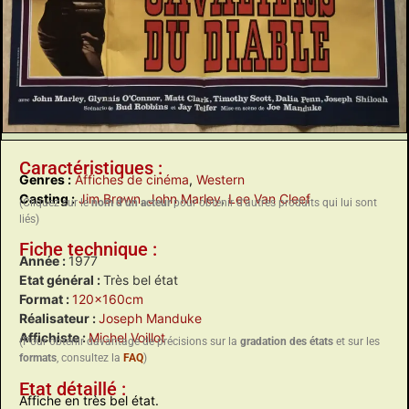
Caractéristiques :
Genres :
Affiches de cinéma
,
Western
Casting :
Jim Brown
,
John Marley
,
Lee Van Cleef
(Cliquez sur le
nom d’un acteur
pour obtenir d’autres produits qui lui sont
liés)
Fiche technique :
Année :
1977
Etat général :
Très bel état
Format :
120x160cm
Réalisateur :
Joseph Manduke
Affichiste :
Michel Voillot
(Pour obtenir davantage de précisions sur la
gradation des états
et sur les
formats
, consultez la
FAQ
)
Etat détaillé :
Affiche en très bel état.