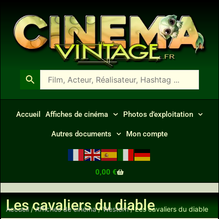
Accueil
Affiches de cinéma
Photos d’exploitation
Autres documents
Mon compte
0,00
€
Les cavaliers du diable
Accueil
/
Affiches de cinéma
/
Western
/ Les cavaliers du diable