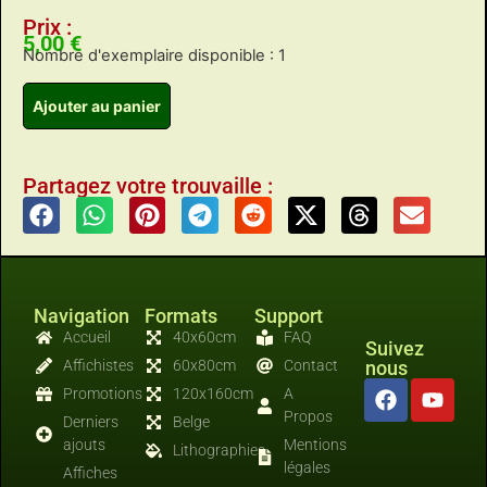
Prix :
5,00
€
Nombre d'exemplaire disponible : 1
Ajouter au panier
Partagez votre trouvaille :
Navigation
Formats
Support
Accueil
40x60cm
FAQ
Suivez
Affichistes
60x80cm
Contact
nous
Promotions
120x160cm
A
Propos
Derniers
Belge
ajouts
Mentions
Lithographies
légales
Affiches