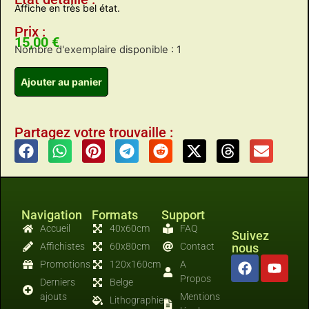
Affiche en très bel état.
Prix :
15,00
€
Nombre d'exemplaire disponible : 1
Ajouter au panier
Partagez votre trouvaille :
Navigation
Formats
Support
Accueil
40x60cm
FAQ
Suivez
Affichistes
60x80cm
Contact
nous
Promotions
120x160cm
A
Propos
Derniers
Belge
ajouts
Mentions
Lithographies