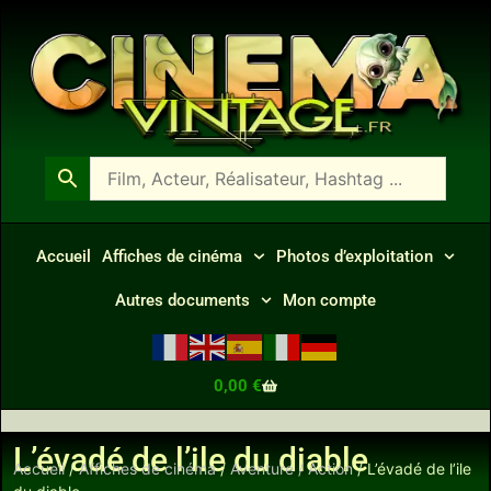
Accueil
Affiches de cinéma
Photos d’exploitation
Autres documents
Mon compte
0,00
€
L’évadé de l’ile du diable
Accueil
/
Affiches de cinéma
/
Aventure / Action
/ L’évadé de l’ile