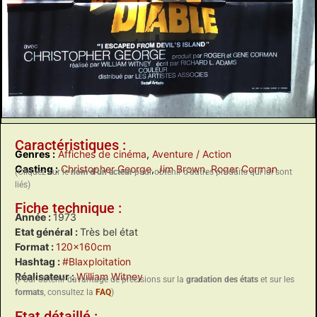
Caractéristiques :
Genres :
Affiches de cinéma
,
Aventure / Action
Casting :
Christopher George
,
Jim Brown
,
Roger Corman
(Cliquez sur le
nom d’un acteur
pour obtenir d’autres produits qui lui sont
liés)
Fiche technique :
Année :
1973
Etat général :
Très bel état
Format :
120x160cm
Hashtag :
#Blaxploitation
Réalisateur :
William Witney
(Pour obtenir davantage de précisions sur la
gradation des états
et sur les
formats
, consultez la
FAQ
)
Etat détaillé :