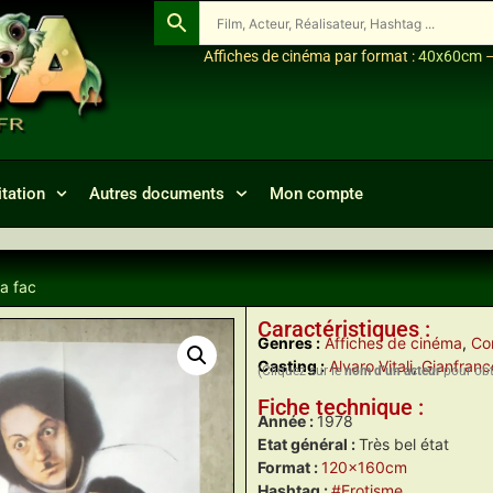
Affiches de cinéma par format :
40x60cm
tation
Autres documents
Mon compte
a fac
Caractéristiques :
Genres :
Affiches de cinéma
,
Co
Casting :
Alvaro Vitali
,
Gianfranc
(Cliquez sur le
nom d’un acteur
pour obte
Fiche technique :
Année :
1978
Etat général :
Très bel état
Format :
120x160cm
Hashtag :
#Erotisme