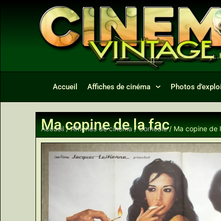
Accueil
Affiches de cinéma
Photos d’exploi
Ma copine de la fac
Accueil
/
Affiches de cinéma
/
Comédie
/ Ma copine de l