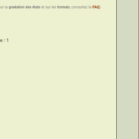
sur la
gradation des états
et sur les
formats
, consultez la
FAQ
)
 : 1