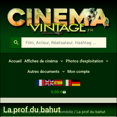
Accueil
Affiches de cinéma
Photos d’exploitation
Autres documents
Mon compte
0,00
€
La prof du bahut
Accueil
/
Photos d'exploitation
/
Comédie
/ La prof du bahut