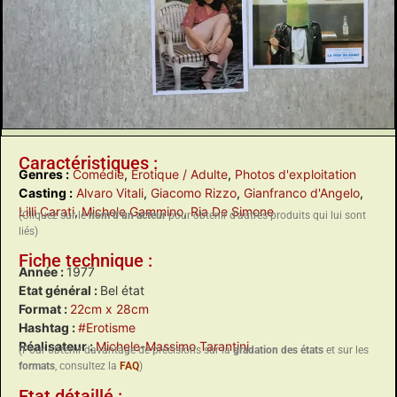
Caractéristiques :
Genres :
Comédie
,
Erotique / Adulte
,
Photos d'exploitation
Casting :
Alvaro Vitali
,
Giacomo Rizzo
,
Gianfranco d'Angelo
,
Lilli Carati
,
Michele Gammino
,
Ria De Simone
(Cliquez sur le
nom d’un acteur
pour obtenir d’autres produits qui lui sont
liés)
Fiche technique :
Année :
1977
Etat général :
Bel état
Format :
22cm x 28cm
Hashtag :
#Erotisme
Réalisateur :
Michele-Massimo Tarantini
(Pour obtenir davantage de précisions sur la
gradation des états
et sur les
formats
, consultez la
FAQ
)
Etat détaillé :