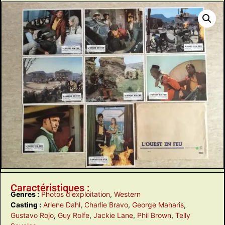
Caractéristiques :
Genres :
Photos d'exploitation
,
Western
Casting :
Arlene Dahl
,
Charlie Bravo
,
George Maharis
,
Gustavo Rojo
,
Guy Rolfe
,
Jackie Lane
,
Phil Brown
,
Telly