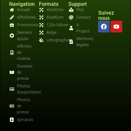
Navigation
Formats
Support
Accueil
40x60cm
FAQ
Suivez
Affichistes
60x80cm
Contact
nous
Promotions
120x160cm
A
Propos
Derniers
Belge
ajouts
Mentions
Lithographies
légales
Affiches
de
cinéma
Dossiers
de
presse
Photos
d'exploitation
Photos
de
presse
Synopsis