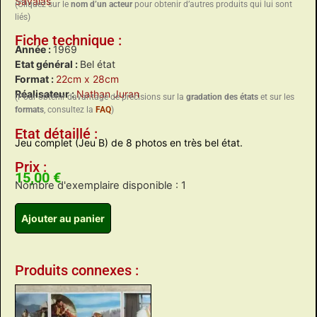
Savalas
(Cliquez sur le
nom d’un acteur
pour obtenir d’autres produits qui lui sont
liés)
Fiche technique :
Année :
1969
Etat général :
Bel état
Format :
22cm x 28cm
Réalisateur :
Nathan Juran
(Pour obtenir davantage de précisions sur la
gradation des états
et sur les
formats
, consultez la
FAQ
)
Etat détaillé :
Jeu complet (Jeu B) de 8 photos en très bel état.
Prix :
15,00
€
Nombre d'exemplaire disponible : 1
Ajouter au panier
Produits connexes :