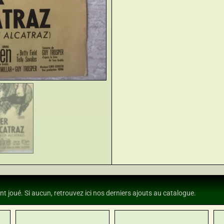
nt joué. Si aucun, retrouvez ici nos derniers ajouts au catalogue.