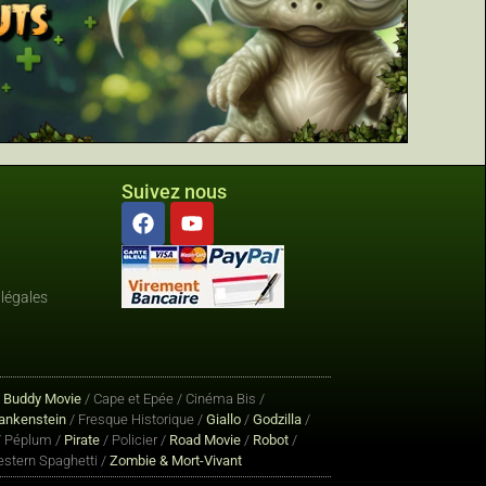
Suivez nous
légales
/
Buddy Movie
/ Cape et Epée / Cinéma Bis /
ankenstein
/ Fresque Historique /
Giallo
/
Godzilla
/
 Péplum /
Pirate
/ Policier /
Road Movie
/
Robot
/
stern Spaghetti /
Zombie & Mort-Vivant