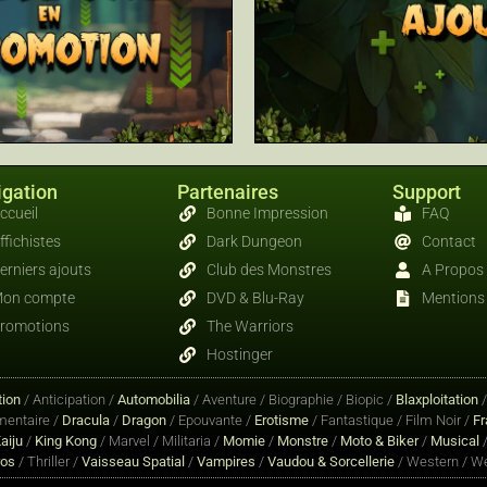
gation
Partenaires
Support
ccueil
Bonne Impression
FAQ
ffichistes
Dark Dungeon
Contact
erniers ajouts
Club des Monstres
A Propos
on compte
DVD & Blu-Ray
Mentions 
romotions
The Warriors
Hostinger
ion
/ Anticipation /
Automobilia
/ Aventure / Biographie / Biopic /
Blaxploitation
entaire /
Dracula
/
Dragon
/ Epouvante /
Erotisme
/ Fantastique / Film Noir /
Fr
aiju
/
King Kong
/ Marvel / Militaria /
Momie
/
Monstre
/
Moto & Biker
/
Musical
/
ros
/ Thriller /
Vaisseau Spatial
/
Vampires
/
Vaudou & Sorcellerie
/ Western / We