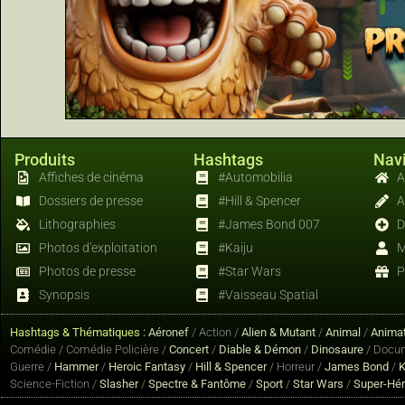
Produits
Hashtags
Navi
Affiches de cinéma
#Automobilia
A
Dossiers de presse
#Hill & Spencer
A
Lithographies
#James Bond 007
D
Photos d'exploitation
#Kaiju
M
Photos de presse
#Star Wars
P
Synopsis
#Vaisseau Spatial
Hashtags & Thématiques :
Aéronef
/ Action /
Alien & Mutant
/
Animal
/
Animat
Comédie / Comédie Policière /
Concert
/
Diable & Démon
/
Dinosaure
/ Docum
Guerre /
Hammer
/
Heroic Fantasy
/
Hill & Spencer
/ Horreur /
James Bond
/
K
Science-Fiction /
Slasher
/
Spectre & Fantôme
/
Sport
/
Star Wars
/
Super-Hé