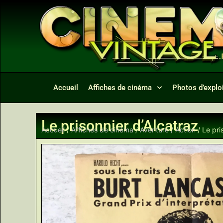
Accueil
Affiches de cinéma
Photos d’exploi
Le prisonnier d’Alcatraz
Accueil
/
Affiches de cinéma
/
Aventure / Action
/ Le pri