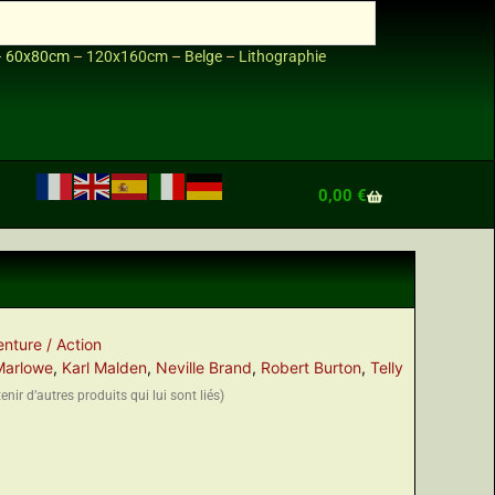
–
60x80cm
–
120x160cm
–
Belge
–
Lithographie
0,00
€
nture / Action
Marlowe
,
Karl Malden
,
Neville Brand
,
Robert Burton
,
Telly
nir d’autres produits qui lui sont liés)