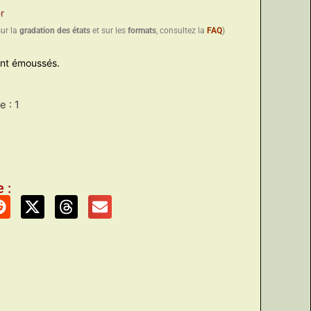
r
sur la
gradation des états
et sur les
formats
, consultez la
FAQ
)
ent émoussés.
 : 1
 :