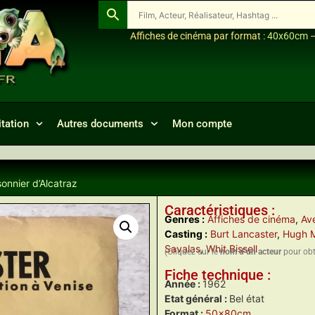
Affiches de cinéma par format :
40x60cm
tation
Autres documents
Mon compte
sonnier d’Alcatraz
Caractéristiques :
Genres :
Affiches de cinéma
,
Ave
Casting :
Burt Lancaster
,
Hugh 
Savalas
,
Whit Bissell
(Cliquez sur le
nom d’un acteur
pour obte
Fiche technique :
Année :
1962
Etat général :
Bel état
Format :
50x80cm