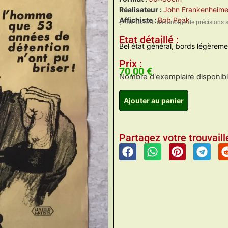
Réalisateur :
John Frankenheime
Affichiste :
Bob Peak
(Pour obtenir davantage de précisions 
Etat détaillé :
Bel état général, bords légèrem
Prix :
70,00
€
Nombre d'exemplaire disponible
Ajouter au panier
Partagez votre trouvaille