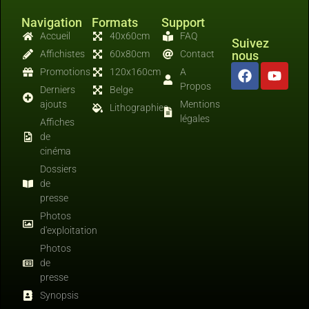
Navigation
Formats
Support
Accueil
40x60cm
FAQ
Suivez
Affichistes
60x80cm
Contact
nous
Promotions
120x160cm
A
Propos
Derniers
Belge
ajouts
Mentions
Lithographies
légales
Affiches
de
cinéma
Dossiers
de
presse
Photos
d'exploitation
Photos
de
presse
Synopsis