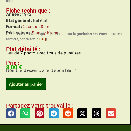
liés)
Fiche technique :
Année :
1972
Etat général :
Bel état
Format :
22cm x 28cm
Réalisateur :
Stanley Kramer
(Pour obtenir davantage de précisions sur la
gradation des états
et sur les
formats
, consultez la
FAQ
)
Etat détaillé :
Jeu de 7 photo avec trous de punaises.
Prix :
8,00
€
Nombre d'exemplaire disponible : 1
Ajouter au panier
Partagez votre trouvaille :