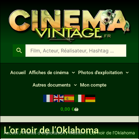
Accueil
Affiches de cinéma
Photos d’exploitation
Autres documents
Mon compte
0,00
€
L’or noir de l’Oklahoma
Accueil
/
Photos d'exploitation
/
Western
/ L’or noir de l’Oklahoma