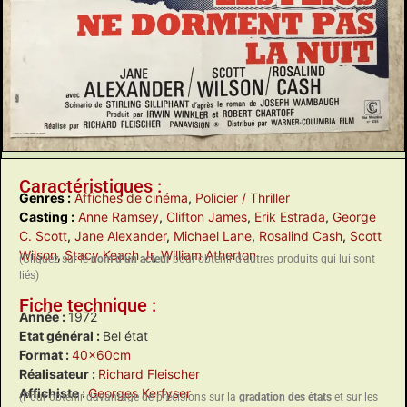
Caractéristiques :
Genres :
Affiches de cinéma
,
Policier / Thriller
Casting :
Anne Ramsey
,
Clifton James
,
Erik Estrada
,
George
C. Scott
,
Jane Alexander
,
Michael Lane
,
Rosalind Cash
,
Scott
Wilson
,
Stacy Keach Jr
,
William Atherton
(Cliquez sur le
nom d’un acteur
pour obtenir d’autres produits qui lui sont
liés)
Fiche technique :
Année :
1972
Etat général :
Bel état
Format :
40x60cm
Réalisateur :
Richard Fleischer
Affichiste :
Georges Kerfyser
(Pour obtenir davantage de précisions sur la
gradation des états
et sur les