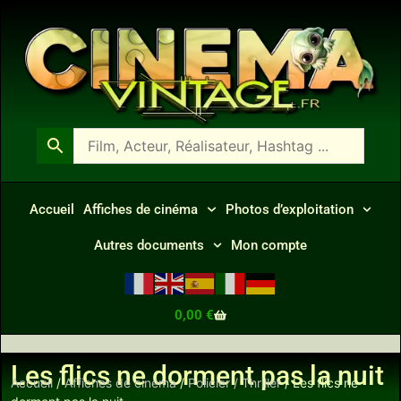
Accueil
Affiches de cinéma
Photos d’exploitation
Autres documents
Mon compte
0,00
€
Les flics ne dorment pas la nuit
Accueil
/
Affiches de cinéma
/
Policier / Thriller
/ Les flics ne