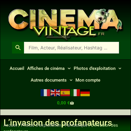
Accueil
Affiches de cinéma
Photos d’exploitation
Autres documents
Mon compte
0,00
€
L’invasion des profanateurs
Accueil
/
Photos d'exploitation
/
Fantastique
/ L’invasion des