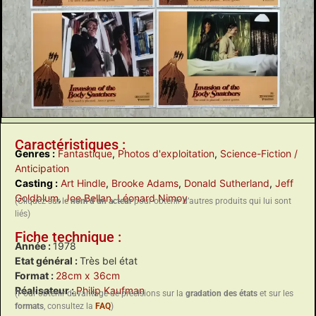
Caractéristiques :
Genres :
Fantastique
,
Photos d'exploitation
,
Science-Fiction /
Anticipation
Casting :
Art Hindle
,
Brooke Adams
,
Donald Sutherland
,
Jeff
Goldblum
,
Joe Bellan
,
Léonard Nimoy
(Cliquez sur le
nom d’un acteur
pour obtenir d’autres produits qui lui sont
liés)
Fiche technique :
Année :
1978
Etat général :
Très bel état
Format :
28cm x 36cm
Réalisateur :
Philip Kaufman
(Pour obtenir davantage de précisions sur la
gradation des états
et sur les
formats
, consultez la
FAQ
)