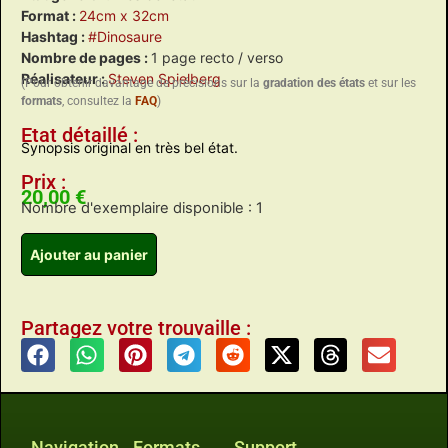
Format :
24cm x 32cm
Hashtag :
#Dinosaure
Nombre de pages :
1 page recto / verso
Réalisateur :
Steven Spielberg
(Pour obtenir davantage de précisions sur la
gradation des états
et sur les
formats
, consultez la
FAQ
)
Etat détaillé :
Synopsis original en très bel état.
Prix :
20,00
€
Nombre d'exemplaire disponible : 1
Ajouter au panier
Partagez votre trouvaille :
Navigation
Formats
Support