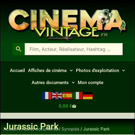
Accueil
Affiches de cinéma
Photos d’exploitation
Autres documents
Mon compte
0,00
€
Jurassic Park
Accueil
/
Autres documents
/
Synopsis
/ Jurassic Park