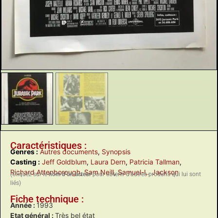
Caractéristiques :
Genres :
Autres documents
,
Synopsis
Casting :
Jeff Goldblum
,
Laura Dern
,
Patricia Tallman
,
Richard Attenborough
,
Sam Neill
,
Samuel-L. Jackson
(Cliquez sur le
nom d’un acteur
pour obtenir d’autres produits qui lui sont
liés)
Fiche technique :
Année :
1993
Etat général :
Très bel état