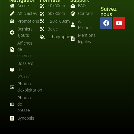
Accueil
40x60cm
FAQ
Suivez
Affichistes
60x80cm
Contact
nous
Promotions
120x160cm
A
Propos
Derniers
Belge
ajouts
Mentions
Lithographies
légales
Affiches
de
cinéma
Dossiers
de
presse
Photos
d'exploitation
Photos
de
presse
Synopsis