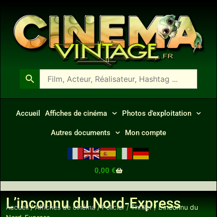
Accueil
Affiches de cinéma
Photos d’exploitation
Autres documents
Mon compte
0,00
€
L’inconnu du Nord-Express
Accueil
/
Affiches de cinéma
/
Policier / Thriller
/ L’inconnu du