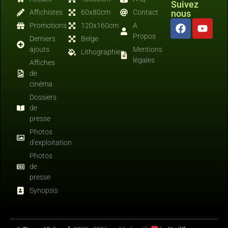
Suivez
Affichistes
60x80cm
Contact
nous
Promotions
120x160cm
A
Propos
Derniers
Belge
ajouts
Mentions
Lithographies
légales
Affiches
de
cinéma
Dossiers
de
presse
Photos
d'exploitation
Photos
de
presse
Synopsis