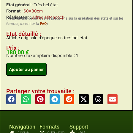
Etat général :
Très bel état
Format :
60x80cm
Réalisateur :
Alfred Hitchcock
(Pour obtenir davantage de précisions sur la
gradation des états
et sur les
formats
, consultez la
FAQ
)
Etat détaillé :
Affiche originale d’époque en très bel état.
Prix :
180,00
€
Nombre d'exemplaire disponible : 1
Ajouter au panier
Partagez votre trouvaille :
Navigation
Formats
Support
Accueil
40x60cm
FAQ