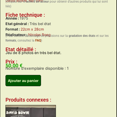
David Bowie
,
Rip Torn
(Cliquez sur le
nom d’un acteur
pour obtenir d’autres produits qui lui sont
liés)
Fiche technique :
Année :
1975
Etat général :
Très bel état
Format :
22cm x 28cm
Réalisateur :
Nicolas Roeg
(Pour obtenir davantage de précisions sur la
gradation des états
et sur les
formats
, consultez la
FAQ
)
Etat détaillé :
Jeu de 8 photos en très bel état.
Prix :
50,00
€
Nombre d'exemplaire disponible : 1
Ajouter au panier
Produits connexes :