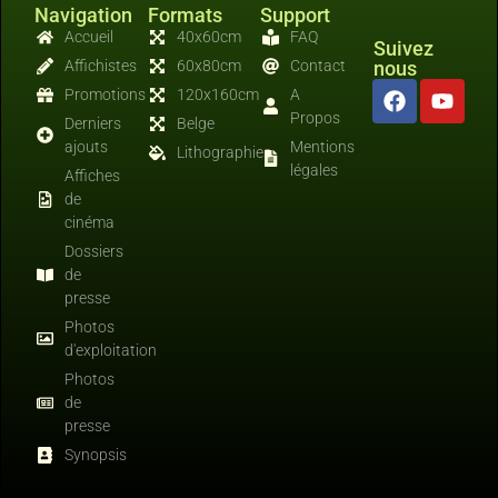
Navigation
Formats
Support
Accueil
40x60cm
FAQ
Suivez
Affichistes
60x80cm
Contact
nous
Promotions
120x160cm
A
Propos
Derniers
Belge
ajouts
Mentions
Lithographies
légales
Affiches
de
cinéma
Dossiers
de
presse
Photos
d'exploitation
Photos
de
presse
Synopsis