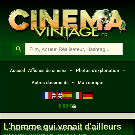
Accueil
Affiches de cinéma
Photos d’exploitation
Autres documents
Mon compte
0,00
€
L’homme qui venait d’ailleurs
Accueil
/
Photos d'exploitation
/
Science-Fiction /