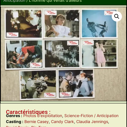
Anticipation
/ L’homme qui venait d’ailleurs
Caractéristiques :
Genres :
Photos d'exploitation
,
Science-Fiction / Anticipation
Casting :
Bernie Casey
,
Candy Clark
,
Claudia Jennings
,