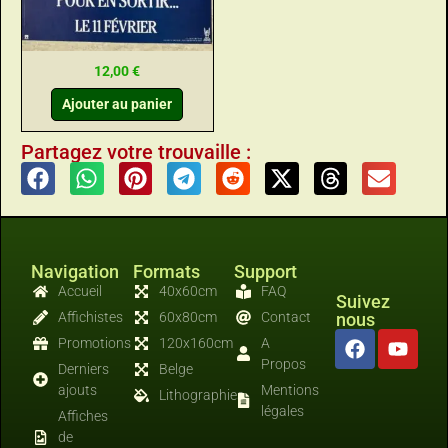
12,00
€
Ajouter au panier
Partagez votre trouvaille :
Navigation
Formats
Support
Accueil
40x60cm
FAQ
Suivez
Affichistes
60x80cm
Contact
nous
Promotions
120x160cm
A
Propos
Derniers
Belge
ajouts
Mentions
Lithographies
légales
Affiches
de