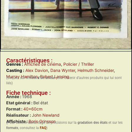
Caractéristiques :
Genres :
Affiches de cinéma
,
Policier / Thriller
Casting :
Alex Davion
,
Dana Wynter
,
Helmuth Schneider
,
Murray Hamilton
,
Robert Lansing
(Cliquez sur le
nom d’un acteur
pour obtenir d’autres produits qui lui sont
liés)
Fiche technique :
Année :
1968
Etat général :
Bel état
Format :
40x60cm
Réalisateur :
John Newland
Affichiste :
Boris Grinsson
(Pour obtenir davantage de précisions sur la
gradation des états
et sur les
formats
, consultez la
FAQ
)