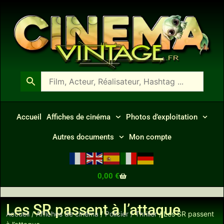
Accueil
Affiches de cinéma
Photos d’exploitation
Autres documents
Mon compte
0,00
€
Les SR passent à l’attaque
Accueil
/
Affiches de cinéma
/
Policier / Thriller
/ Les SR passent