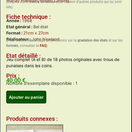
Murray Hamilton
,
Robert Lansing
(Cliquez sur le
nom d’un acteur
pour obtenir d’autres produits qui lui sont
liés)
Fiche technique :
Année :
1968
Etat général :
Bel état
Format :
21cm x 27cm
Réalisateur :
John Newland
(Pour obtenir davantage de précisions sur la
gradation des états
et sur les
formats
, consultez la
FAQ
)
Etat détaillé :
Jeu complet (A et B) de 18 photos originales avec trous de
punaises dans les coins.
Prix :
40,00
€
Nombre d'exemplaire disponible : 1
Ajouter au panier
Produits connexes :