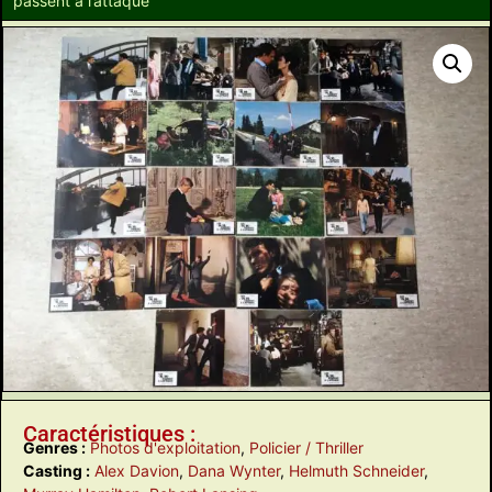
passent à l’attaque
Caractéristiques :
Genres :
Photos d'exploitation
,
Policier / Thriller
Casting :
Alex Davion
,
Dana Wynter
,
Helmuth Schneider
,