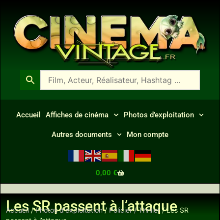
Accueil
Affiches de cinéma
Photos d’exploitation
Autres documents
Mon compte
0,00
€
Les SR passent à l’attaque
Accueil
/
Photos d'exploitation
/
Policier / Thriller
/ Les SR