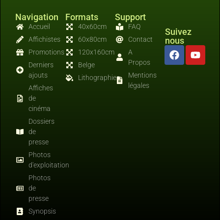
Navigation
Formats
Support
Accueil
40x60cm
FAQ
Suivez
Affichistes
60x80cm
Contact
nous
Promotions
120x160cm
A
Propos
Derniers
Belge
ajouts
Mentions
Lithographies
légales
Affiches
de
cinéma
Dossiers
de
presse
Photos
d'exploitation
Photos
de
presse
Synopsis