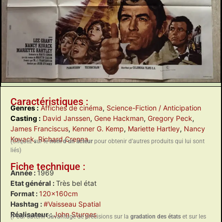
Caractéristiques :
Genres :
Affiches de cinéma
,
Science-Fiction / Anticipation
Casting :
David Janssen
,
Gene Hackman
,
Gregory Peck
,
James Franciscus
,
Kenner G. Kemp
,
Mariette Hartley
,
Nancy
Kovack
,
Richard Crenna
(Cliquez sur le
nom d’un acteur
pour obtenir d’autres produits qui lui sont
liés)
Fiche technique :
Année :
1969
Etat général :
Très bel état
Format :
120x160cm
Hashtag :
#Vaisseau Spatial
Réalisateur :
John Sturges
(Pour obtenir davantage de précisions sur la
gradation des états
et sur les