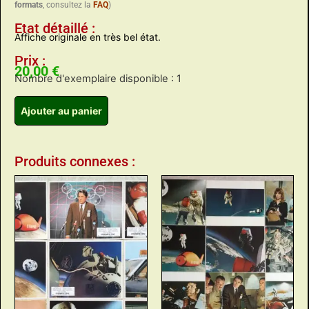
formats
, consultez la
FAQ
)
Etat détaillé :
Affiche originale en très bel état.
Prix :
20,00
€
Nombre d'exemplaire disponible : 1
Ajouter au panier
Produits connexes :