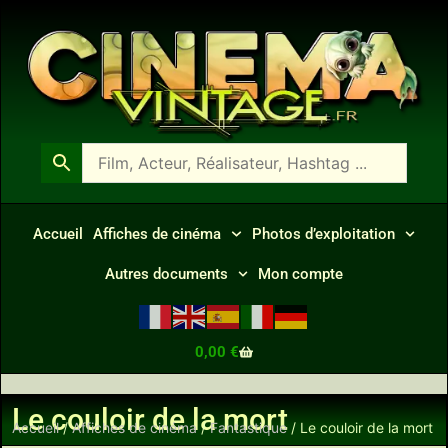
Accueil
Affiches de cinéma
Photos d’exploitation
Autres documents
Mon compte
0,00
€
Le couloir de la mort
Accueil
/
Affiches de cinéma
/
Fantastique
/ Le couloir de la mort