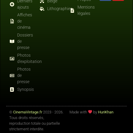
Derniers
Belge
ajouts
Mentions
Lithographies
légales
Affiches
de
cinéma
Dossiers
de
presse
Photos
d'exploitation
Photos
de
presse
Synopsis
©
CinemaVintage.fr
2023 - 2026.
Made with
by
HuriKhan
Tous droits réservés,
reproduction totale ou partielle
strictement interdite.