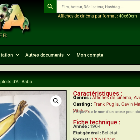
Affiches de cinéma par format :
40x60cm
tation
Autres documents
Mon compte
ploits d’Ali Baba
Caractéristiques :
Genres :
Affiches de cinéma
,
Ave
Casting :
Frank Puglia
,
Gavin M
Whitney
(Cliquez sur le
nom d’un acteur
pour obte
Fiche technique :
Année :
1964
Etat général :
Bel état
Format :
120x160cm