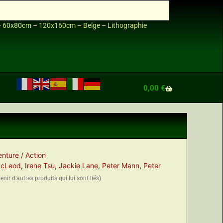
–
60x80cm
–
120x160cm
–
Belge
–
Lithographie
0,00
€
nture / Action
acLeod
,
Irene Tsu
,
Jackie Lane
,
Peter Mann
,
Peter
nir d’autres produits qui lui sont liés)