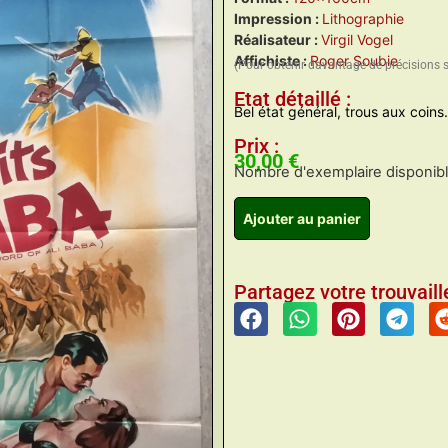
Impression :
Lithographie
Réalisateur :
Virgil Vogel
Affichiste :
Roger Soubie
(Pour obtenir davantage de précisions 
Etat détaillé :
Bel état général, trous aux coins.
Prix :
30,00
€
Nombre d'exemplaire disponible
Ajouter au panier
Partagez votre trouvaille