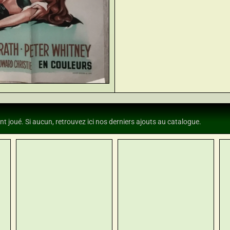
nt joué. Si aucun, retrouvez ici nos derniers ajouts au catalogue.