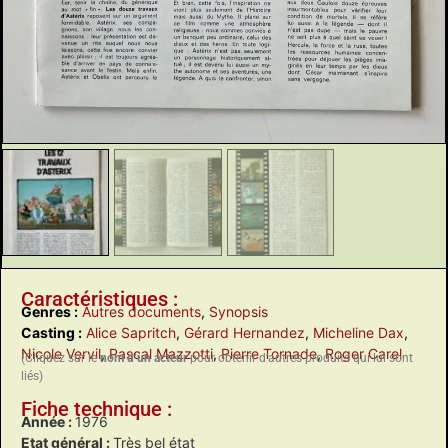
Caractéristiques :
Genres :
Autres documents
,
Synopsis
Casting :
Alice Sapritch
,
Gérard Hernandez
,
Micheline Dax
,
Nicole Vervil
,
Pascal Mazzotti
,
Pierre Tornade
,
Roger Carel
(Cliquez sur le
nom d’un acteur
pour obtenir d’autres produits qui lui sont
liés)
Fiche technique :
Année :
1976
Etat général :
Très bel état