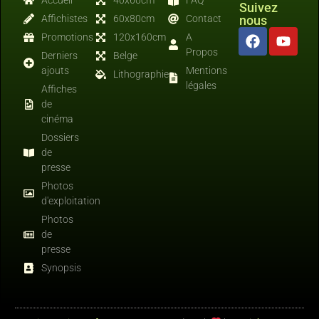
Suivez
Affichistes
60x80cm
Contact
nous
Promotions
120x160cm
A
Propos
Derniers
Belge
ajouts
Mentions
Lithographies
légales
Affiches
de
cinéma
Dossiers
de
presse
Photos
d'exploitation
Photos
de
presse
Synopsis