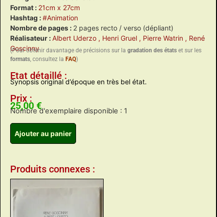
Format :
21cm x 27cm
Hashtag :
#Animation
Nombre de pages :
2 pages recto / verso (dépliant)
Réalisateur :
Albert Uderzo
, Henri Gruel
, Pierre Watrin
, René
Goscinny
(Pour obtenir davantage de précisions sur la
gradation des états
et sur les
formats
, consultez la
FAQ
)
Etat détaillé :
Synopsis original d’époque en très bel état.
Prix :
25,00
€
Nombre d'exemplaire disponible : 1
Ajouter au panier
Produits connexes :