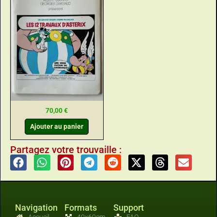
70,00
€
Ajouter au panier
Partagez votre trouvaille :
Navigation
Formats
Support
Accueil
40x60cm
FAQ