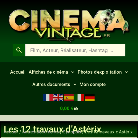
Accueil
Affiches de cinéma
Photos d’exploitation
Autres documents
Mon compte
0,00
€
Les 12 travaux d’Astérix
Accueil
/
Autres documents
/
Synopsis
/ Les 12 travaux d’Astérix