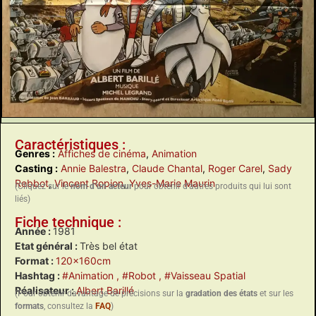
Caractéristiques :
Genres :
Affiches de cinéma
,
Animation
Casting :
Annie Balestra
,
Claude Chantal
,
Roger Carel
,
Sady
Rebbot
,
Vincent Ropion
,
Yves-Marie Maurin
(Cliquez sur le
nom d’un acteur
pour obtenir d’autres produits qui lui sont
liés)
Fiche technique :
Année :
1981
Etat général :
Très bel état
Format :
120x160cm
Hashtag :
#Animation
, #Robot
, #Vaisseau Spatial
Réalisateur :
Albert Barillé
(Pour obtenir davantage de précisions sur la
gradation des états
et sur les
formats
, consultez la
FAQ
)