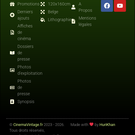
Promotions
120x160cm
A
Propos
Derniers
Belge
ajouts
Mentions
Lithographies
légales
Affiches
de
cinéma
Dossiers
de
presse
Photos
d'exploitation
Photos
de
presse
Synopsis
©
CinemaVintage.fr
2023 - 2026.
Made with
by
HuriKhan
Tous droits réservés,