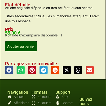
Etat détaillé :
Affiche originale d’époque en très bel état, aucun accroc.
Titres secondaires : 2984, Les humanoïdes attaquent, il était
une fois l’espace.
Prix :
55,00
€
Nombre d'exemplaire disponible : 1
Ajouter au panier
Partagez votre trouvaille :
Navigation
Formats
Support
Accueil
40x60cm
FAQ
Suivez
Affichistes
60x80cm
Contact
nous