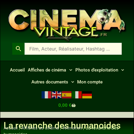
Accueil
Affiches de cinéma
Photos d’exploitation
Autres documents
Mon compte
0,00
€
La revanche des humanoides
Accueil
/
Affiches de cinéma
/
Animation
/ La revanche des