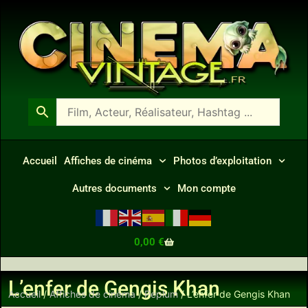
Accueil
Affiches de cinéma
Photos d’exploitation
Autres documents
Mon compte
0,00
€
L’enfer de Gengis Khan
Accueil
/
Affiches de cinéma
/
Peplum
/ L’enfer de Gengis Khan