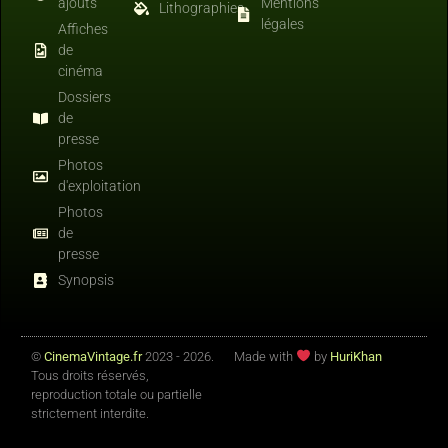
ajouts
Mentions
Lithographies
légales
Affiches
de
cinéma
Dossiers
de
presse
Photos
d'exploitation
Photos
de
presse
Synopsis
©
CinemaVintage.fr
2023 - 2026.
Made with
by
HuriKhan
Tous droits réservés,
reproduction totale ou partielle
strictement interdite.