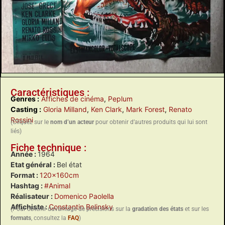
Caractéristiques :
Genres :
Affiches de cinéma
,
Peplum
Casting :
Gloria Milland
,
Ken Clark
,
Mark Forest
,
Renato
Rossini
(Cliquez sur le
nom d’un acteur
pour obtenir d’autres produits qui lui sont
liés)
Fiche technique :
Année :
1964
Etat général :
Bel état
Format :
120x160cm
Hashtag :
#Animal
Réalisateur :
Domenico Paolella
Affichiste :
Constantin Belinsky
(Pour obtenir davantage de précisions sur la
gradation des états
et sur les
formats
, consultez la
FAQ
)