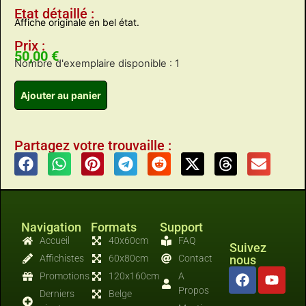
Etat détaillé :
Affiche originale en bel état.
Prix :
50,00
€
Nombre d'exemplaire disponible : 1
Ajouter au panier
Partagez votre trouvaille :
Navigation
Formats
Support
Accueil
40x60cm
FAQ
Suivez
Affichistes
60x80cm
Contact
nous
Promotions
120x160cm
A
Propos
Derniers
Belge