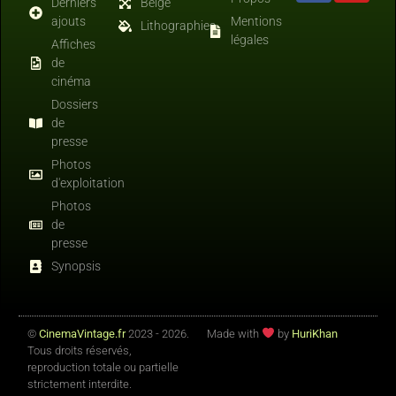
Derniers
Belge
ajouts
Mentions
Lithographies
légales
Affiches
de
cinéma
Dossiers
de
presse
Photos
d'exploitation
Photos
de
presse
Synopsis
©
CinemaVintage.fr
2023 - 2026.
Made with
by
HuriKhan
Tous droits réservés,
reproduction totale ou partielle
strictement interdite.