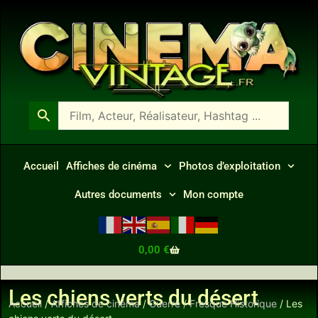
Accueil
Affiches de cinéma
Photos d’exploitation
Autres documents
Mon compte
0,00
€
Les chiens verts du désert
Accueil
/
Affiches de cinéma
/
Guerre / Fresque Historique
/ Les