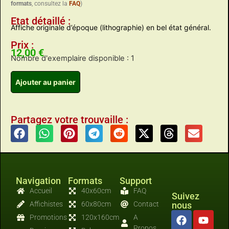
formats
, consultez la
FAQ
)
Etat détaillé :
Affiche originale d’époque (lithographie) en bel état général.
Prix :
12,00
€
Nombre d'exemplaire disponible : 1
Ajouter au panier
Partagez votre trouvaille :
Navigation
Formats
Support
Accueil
40x60cm
FAQ
Suivez
Affichistes
60x80cm
Contact
nous
Promotions
120x160cm
A
Propos