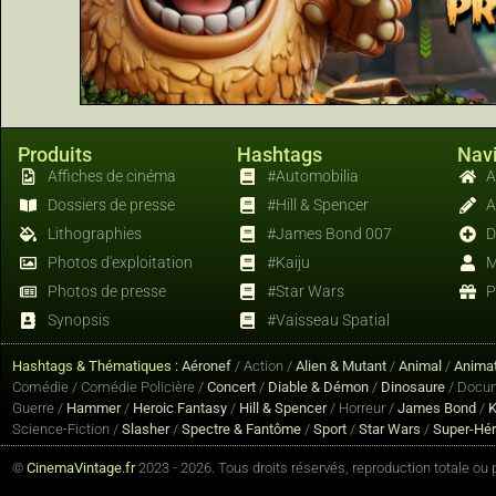
Produits
Hashtags
Navi
Affiches de cinéma
#Automobilia
A
Dossiers de presse
#Hill & Spencer
A
Lithographies
#James Bond 007
D
Photos d'exploitation
#Kaiju
M
Photos de presse
#Star Wars
P
Synopsis
#Vaisseau Spatial
Hashtags & Thématiques :
Aéronef
/ Action /
Alien & Mutant
/
Animal
/
Animat
Comédie / Comédie Policière /
Concert
/
Diable & Démon
/
Dinosaure
/ Docum
Guerre /
Hammer
/
Heroic Fantasy
/
Hill & Spencer
/ Horreur /
James Bond
/
K
Science-Fiction /
Slasher
/
Spectre & Fantôme
/
Sport
/
Star Wars
/
Super-Hé
©
CinemaVintage.fr
2023 - 2026. Tous droits réservés, reproduction totale ou pa