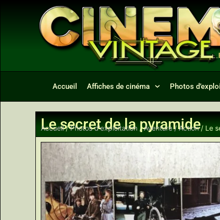
Accueil
Affiches de cinéma
Photos d’exploi
Le secret de la pyramide
Accueil
/
Photos d'exploitation
/
Aventure / Action
/ Le s