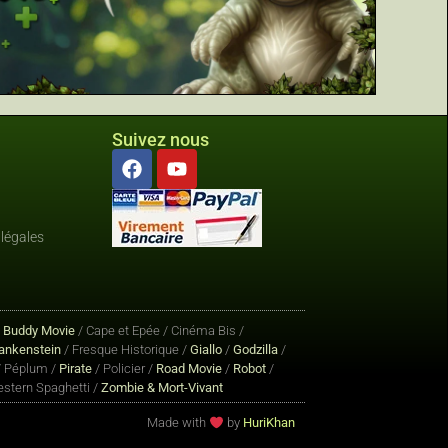
Suivez nous
légales
/
Buddy Movie
/ Cape et Epée / Cinéma Bis /
ankenstein
/ Fresque Historique /
Giallo
/
Godzilla
/
 Péplum /
Pirate
/ Policier /
Road Movie
/
Robot
/
stern Spaghetti /
Zombie & Mort-Vivant
Made with
by
HuriKhan