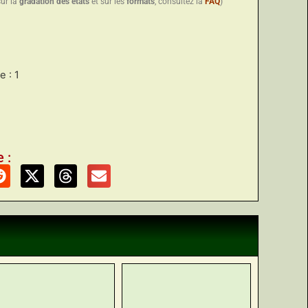
sur la
gradation des états
et sur les
formats
, consultez la
FAQ
)
 : 1
 :