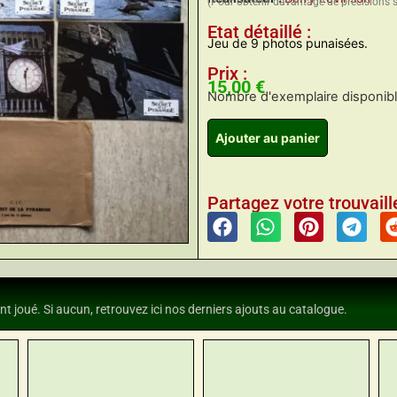
(Pour obtenir davantage de précisions 
Etat détaillé :
Jeu de 9 photos punaisées.
Prix :
15,00
€
Nombre d'exemplaire disponible
Ajouter au panier
Partagez votre trouvaille
nt joué. Si aucun, retrouvez ici nos derniers ajouts au catalogue.