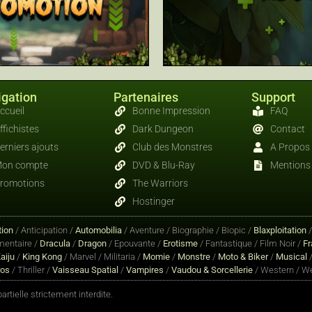
gation
Partenaires
Support
ccueil
Bonne Impression
FAQ
ffichistes
Dark Dungeon
Contact
erniers ajouts
Club des Monstres
A Propos
on compte
DVD & Blu-Ray
Mentions 
romotions
The Warriors
Hostinger
ion
/ Anticipation /
Automobilia
/ Aventure / Biographie / Biopic /
Blaxploitation
entaire /
Dracula
/
Dragon
/ Epouvante /
Erotisme
/ Fantastique / Film Noir /
Fr
aiju
/
King Kong
/ Marvel / Militaria /
Momie
/
Monstre
/
Moto & Biker
/
Musical
/
ros
/ Thriller /
Vaisseau Spatial
/
Vampires
/
Vaudou & Sorcellerie
/ Western / We
rtielle strictement interdite.