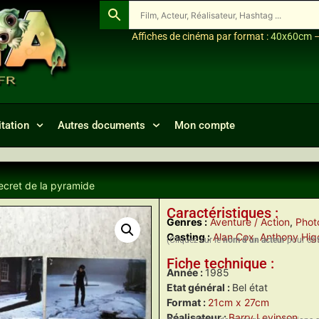
Affiches de cinéma par format :
40x60cm
tation
Autres documents
Mon compte
ecret de la pyramide
Caractéristiques :
Genres :
Aventure / Action
,
Photo
Casting :
Alan Cox
,
Anthony Hig
(Cliquez sur le
nom d’un acteur
pour obte
Fiche technique :
Année :
1985
Etat général :
Bel état
Format :
21cm x 27cm
Réalisateur :
Barry Levinson