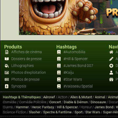
Produits
Hashtags
Navi
Affiches de cinéma
#Automobilia
A
Dossiers de presse
#Hill & Spencer
A
Lithographies
#James Bond 007
D
Photos d'exploitation
#Kaiju
M
Photos de presse
#Star Wars
P
Synopsis
#Vaisseau Spatial
Hashtags & Thématiques :
Aéronef
/ Action /
Alien & Mutant
/
Animal
/
Animat
Comédie / Comédie Policière /
Concert
/
Diable & Démon
/
Dinosaure
/ Docum
Guerre /
Hammer
/
Heroic Fantasy
/
Hill & Spencer
/ Horreur /
James Bond
/
K
Science-Fiction /
Slasher
/
Spectre & Fantôme
/
Sport
/
Star Wars
/
Super-Hé