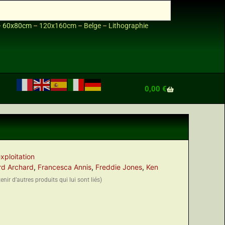
–
60x80cm
–
120x160cm
–
Belge
–
Lithographie
0,00
€
xploitation
rd Archard
,
Francesca Annis
,
Freddie Jones
,
Ken
nir d’autres produits qui lui sont liés)