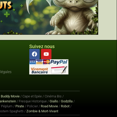
Suivez nous
légales
/
Buddy Movie
/ Cape et Epée / Cinéma Bis /
ankenstein
/ Fresque Historique /
Giallo
/
Godzilla
/
 Péplum /
Pirate
/ Policier /
Road Movie
/
Robot
/
stern Spaghetti /
Zombie & Mort-Vivant