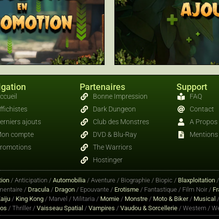
gation
Partenaires
Support
ccueil
Bonne Impression
FAQ
ffichistes
Dark Dungeon
Contact
erniers ajouts
Club des Monstres
A Propos
on compte
DVD & Blu-Ray
Mentions 
romotions
The Warriors
Hostinger
ion
/ Anticipation /
Automobilia
/ Aventure / Biographie / Biopic /
Blaxploitation
entaire /
Dracula
/
Dragon
/ Epouvante /
Erotisme
/ Fantastique / Film Noir /
Fr
aiju
/
King Kong
/ Marvel / Militaria /
Momie
/
Monstre
/
Moto & Biker
/
Musical
/
ros
/ Thriller /
Vaisseau Spatial
/
Vampires
/
Vaudou & Sorcellerie
/ Western / We