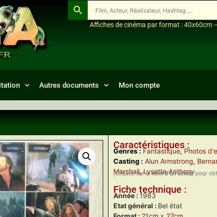
Affiches de cinéma par format :
40x60cm
tation
Autres documents
Mon compte
Caractéristiques :
Genres :
Fantastique
,
Photos d'e
Casting :
Alun Armstrong
,
Berna
Marshall
,
Lysette Anthony
(Cliquez sur le
nom d’un acteur
pour obte
Fiche technique :
Année :
1983
Etat général :
Bel état
Format :
21cm x 27cm