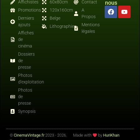
Affichistes
60x80cm
Contact
nous
Promotions
120x160cm
A
Propos
Derniers
Belge
ajouts
Mentions
Lithographies
légales
Affiches
de
cinéma
Dossiers
de
presse
Photos
d'exploitation
Photos
de
presse
Synopsis
©
CinemaVintage.fr
2023 - 2026.
Made with
by
HuriKhan