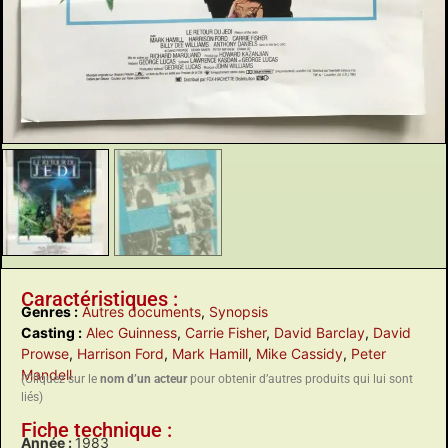
Caractéristiques :
Genres :
Autres documents
,
Synopsis
Casting :
Alec Guinness
,
Carrie Fisher
,
David Barclay
,
David
Prowse
,
Harrison Ford
,
Mark Hamill
,
Mike Cassidy
,
Peter
Mandell
(Cliquez sur le
nom d’un acteur
pour obtenir d’autres produits qui lui sont
liés)
Fiche technique :
Année :
1983