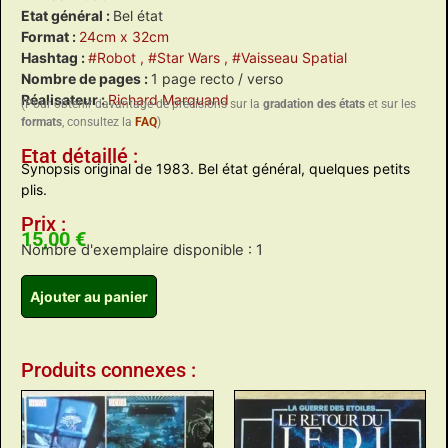
Etat général :
Bel état
Format :
24cm x 32cm
Hashtag :
#Robot
, #Star Wars
, #Vaisseau Spatial
Nombre de pages :
1 page recto / verso
Réalisateur :
Richard Marquand
(Pour obtenir davantage de précisions sur la
gradation des états
et sur les
formats
, consultez la
FAQ
)
Etat détaillé :
Synopsis original de 1983. Bel état général, quelques petits
plis.
Prix :
15,00
€
Nombre d'exemplaire disponible : 1
Ajouter au panier
Produits connexes :