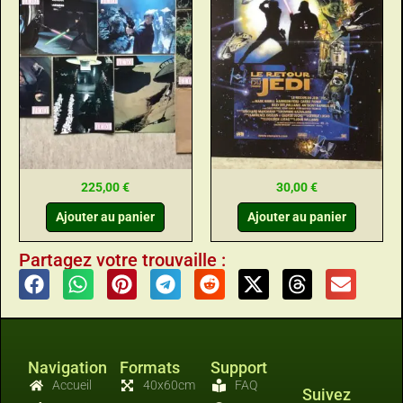
225,00
€
30,00
€
Ajouter au panier
Ajouter au panier
Partagez votre trouvaille :
Navigation
Formats
Support
Accueil
40x60cm
FAQ
Suivez